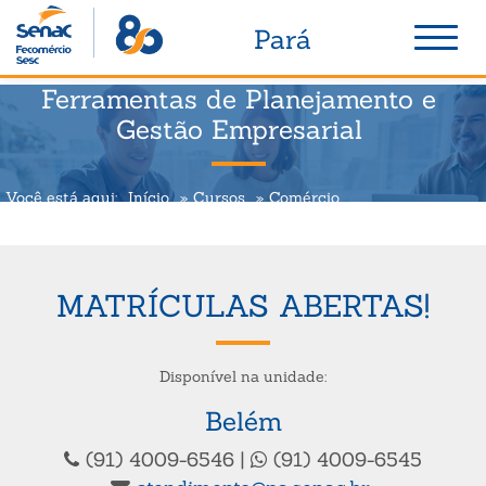
Ir para o conteúdo
Ir para o menu
Ir para a busca
Ir para o rodapé
Nav
Pará
Ferramentas de Planejamento e
Gestão Empresarial
Você está aqui:
Início
Cursos
Comércio
Ferramentas de Planejamento e Gestão Empresarial
MATRÍCULAS ABERTAS!
Disponível na unidade:
Belém
(91) 4009-6546 |
(91) 4009-6545