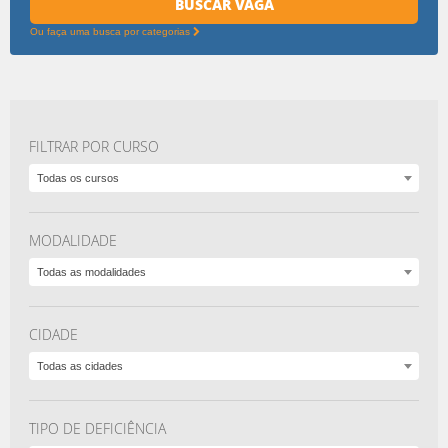
BUSCAR VAGA
deseja?
Ou faça uma busca por categorias
FILTRAR POR CURSO
Todas os cursos
MODALIDADE
Todas as modalidades
CIDADE
Todas as cidades
TIPO DE DEFICIÊNCIA