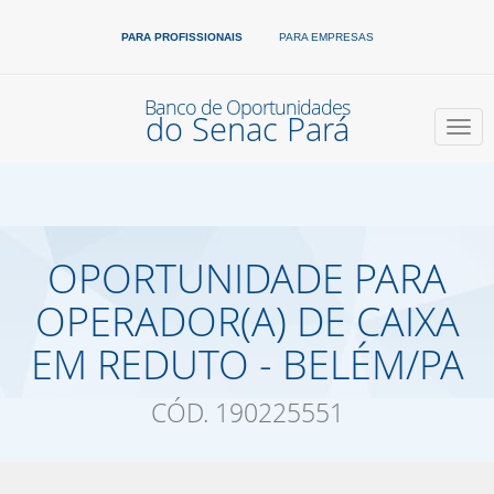
Ir
Ir
Ir
Ir
para
para
para
para
PARA PROFISSIONAIS
PARA EMPRESAS
o
o
a
o
conteúdo
menu
busca
rodapé
Banco de Oportunidades
do Senac Pará
Naveg
OPORTUNIDADE PARA
OPERADOR(A) DE CAIXA
EM REDUTO - BELÉM/PA
CÓD. 190225551