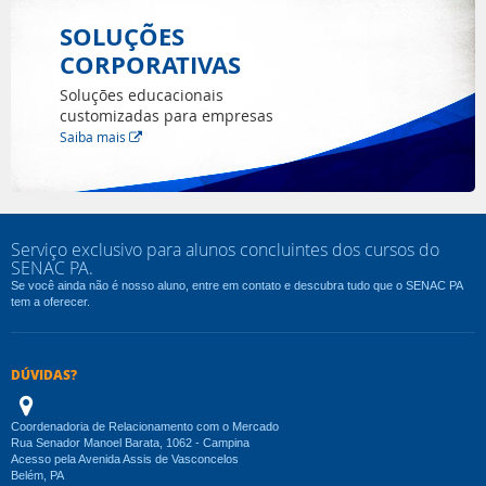
SOLUÇÕES
CORPORATIVAS
Soluções educacionais
customizadas para empresas
Saiba mais
Serviço exclusivo para alunos concluintes dos cursos do
SENAC PA.
Se você ainda não é nosso aluno, entre em contato e descubra tudo que o SENAC PA
tem a oferecer.
DÚVIDAS?
Coordenadoria de Relacionamento com o Mercado
Rua Senador Manoel Barata, 1062 - Campina
Acesso pela Avenida Assis de Vasconcelos
Belém, PA